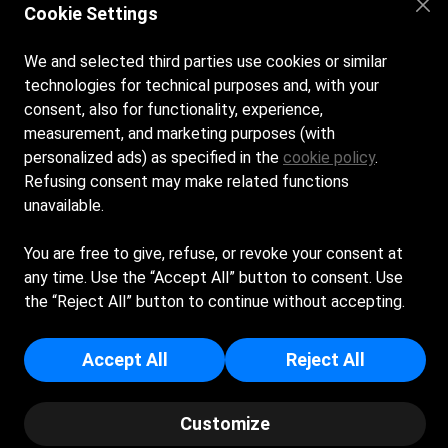
Instagram
Cookie Settings
We and selected third parties use cookies or similar
technologies for technical purposes and, with your
Orari di apertura:
consent, also for functionality, experience,
Dal lunedì alla domenica dalle 8:00 alle 19:00
measurement, and marketing purposes (with
personalized ads) as specified in the
cookie policy
.
Contatti:
Refusing consent may make related functions
Via della fontana ,30/b Punta Marina
unavailable.
Terme,48122 (RA
)
bagnobellavista@gmail.com
You are free to give, refuse, or revoke your consent at
+39 3392640097
any time. Use the “Accept All” button to consent. Use
the “Reject All” button to continue without accepting.
SOCIETA BELLAVISTA DI RANIERI MARIO & FIGLIO
S.N.C. - Sede Legale: VIA DELLA PINETA 67 - 48122 -
Accept All
Reject All
RAVENNA (RA) - Iscritta al registro delle imprese di Ravenna -
p.i/c.f: 00901590398 - Numero REA: RA - 106504
© Copyright 2026 B by Spiagge.it -
Cookie policy-
Pivacy policy
Customize