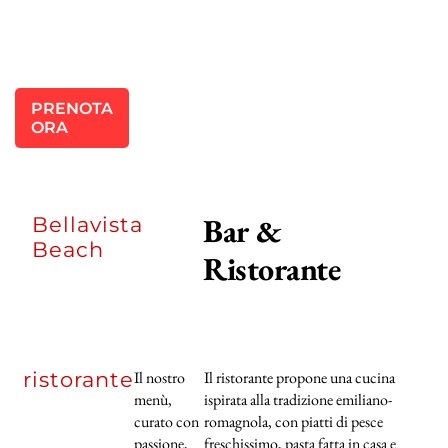
PRENOTA
ORA
Bar &
Bellavista
Beach
Ristorante
ristorante
Il nostro
Il ristorante propone una cucina
menù,
ispirata alla tradizione emiliano-
curato con
romagnola, con piatti di pesce
passione,
freschissimo, pasta fatta in casa e