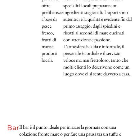
offre
specialità locali preparate con
prelibatezze
ingredienti stagionali. I sapori sono
a base di
autentici e la qualità è evidente fin dal
pesce
primo assaggio: dagli spiedini e
fresco,
risotti ai secondi di mare cucinati
frutti di
con attenzione e passione.
mare e
L’atmosfera è calda e informale, il
prodotti
personale è cordiale e il servizio
locali.
veloce ma mai frettoloso, tanto che
molti clienti lo descrivono come un
luogo dove ci si sente davvero a casa.
Bar
Il bar è il punto ideale per iniziare la giornata con una
colazione fronte mare o per fare una pausa tra un tuffo e